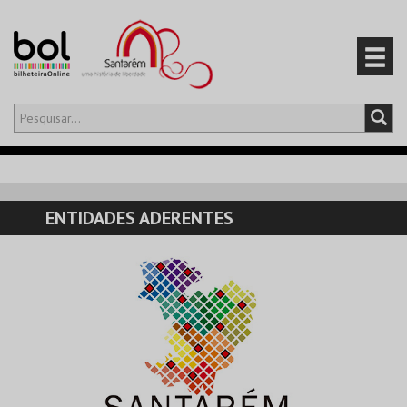
Olá,
iniciar sessão
PT
0
CARRINHO
ENTIDADES ADERENTES
EVENTOS
CARTÕES
PRODUTOS