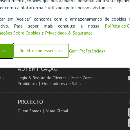
nsentimento, cookies que nos ajudam a personalizar a sua experiên
er como a plataforma é utilizada pelos nossos visitantes.
icar em "Aceitar" concorda com o armazenamento de cookies 
ositivo. Para saber mais consulte a nossa
Política de 
ações Sobre Cookies
e
Privacidade & Segurança
.
itar
Rejeitar não essenciais
Gerir Preferências
AUTENTICAÇÃO
s
Login & Registo de Clientes
Minha Conta
Produtores
Orientadores de Salas
PROJECTO
Quem Somos
Visão Global