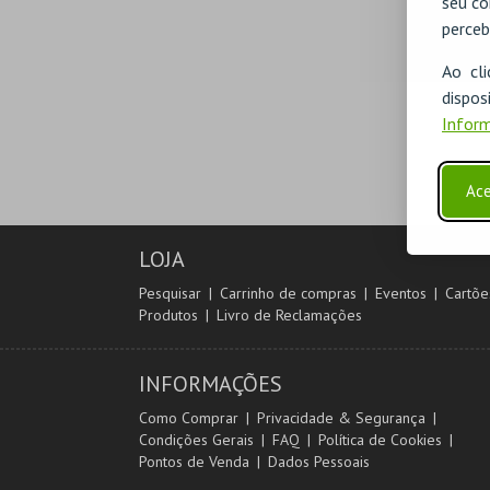
seu co
perceb
Ao cl
disp
Inform
Ace
LOJA
Pesquisar
Carrinho de compras
Eventos
Cartõe
Produtos
Livro de Reclamações
INFORMAÇÕES
Como Comprar
Privacidade & Segurança
Condições Gerais
FAQ
Política de Cookies
Pontos de Venda
Dados Pessoais