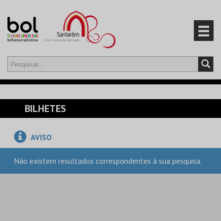
Olá,
iniciar sessão
PT
0
CARRINHO
BILHETES
EVENTOS
AVISO
CARTÕES
Não existem resultados correspondentes à sua pesquisa.
PRODUTOS